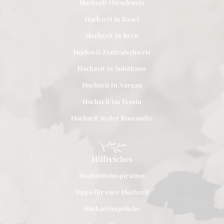
Hochzeit Ostschweiz
Hochzeit in Basel
Hochzeit in Bern
Hochzeit Zentralschweiz
Hochzeit in Solothurn
Hochzeit in Aargau
Hochzeit im Tessin
Hochzeit in der Romandie
Hilfreiches
Hochzeitsinspiration
Tipps für eure Hochzeit
Hochzeitssprüche