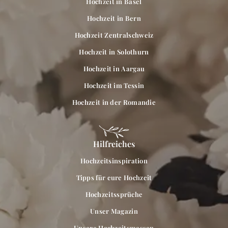
Hochzeit in Basel
Hochzeit in Bern
Hochzeit Zentralschweiz
Hochzeit in Solothurn
Hochzeit in Aargau
Hochzeit im Tessin
Hochzeit in der Romandie
Hilfreiches
Hochzeitsinspiration
Tipps für eure Hochzeit
Hochzeitssprüche
Unser Magazin
Unsere Hochzeitsmessen