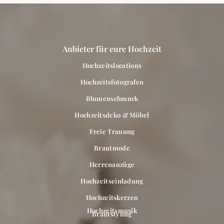
Anbieter für eure Hochzeit
Hochzeitslocations
Hochzeitsfotografen
Blumenschmuck
Hochzeitsdeko & Möbel
Freie Trauung
Brautmode
Herrenanzüge
Hochzeitseinladung
Hochzeitskerzen
Hochzeitsmusik
Brautstyling