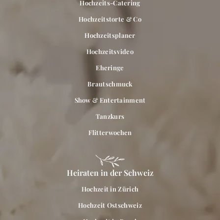
Hochzeits-Catering
Hochzeitstorte & Co
Hochzeitsplaner
Hochzeitsvideo
Eheringe
Brautschmuck
Show & Entertainment
Tanzkurs
Flitterwochen
Heiraten in der Schweiz
Hochzeit in Zürich
Hochzeit Ostschweiz