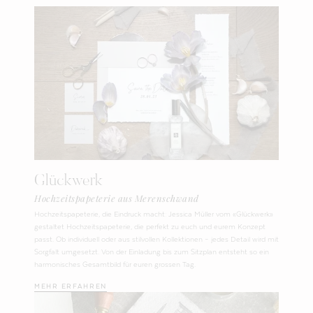
Glückwerk
Hochzeitspapeterie aus Merenschwand
Hochzeitspapeterie, die Eindruck macht: Jessica Müller vom «Glückwerk»
gestaltet Hochzeitspapeterie, die perfekt zu euch und eurem Konzept
passt. Ob individuell oder aus stilvollen Kollektionen – jedes Detail wird mit
Sorgfalt umgesetzt. Von der Einladung bis zum Sitzplan entsteht so ein
harmonisches Gesamtbild für euren grossen Tag.
MEHR ERFAHREN