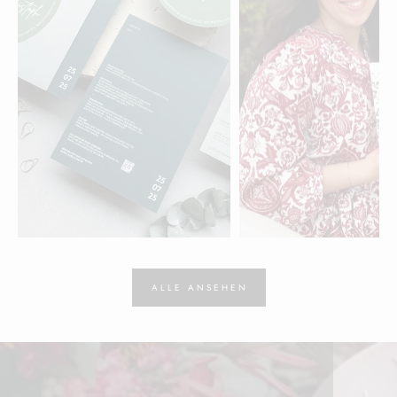
AARGAU
BERN
Glückwerk
Weddi Paper
ALLE ANSEHEN
Hochzeitspapeterie aus
Hochzeitspapeterie aus
Merenschwand
Unterseen