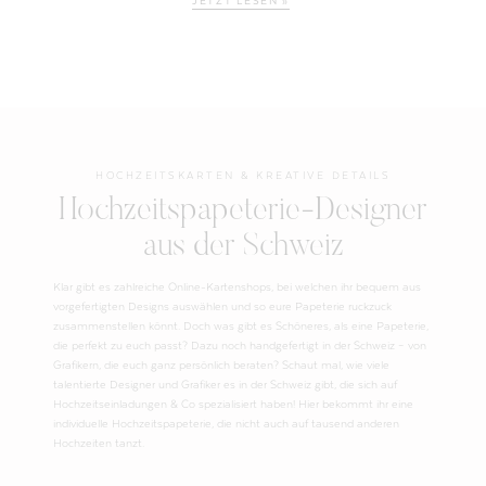
JETZT LESEN »
HOCHZEITSKARTEN & KREATIVE DETAILS
Hochzeitspapeterie-Designer
aus der Schweiz
Klar gibt es zahlreiche Online-Kartenshops, bei welchen ihr bequem aus
vorgefertigten Designs auswählen und so eure Papeterie ruckzuck
zusammenstellen könnt. Doch was gibt es Schöneres, als eine Papeterie,
die perfekt zu euch passt? Dazu noch handgefertigt in der Schweiz – von
Grafikern, die euch ganz persönlich beraten? Schaut mal, wie viele
talentierte Designer und Grafiker es in der Schweiz gibt, die sich auf
Hochzeitseinladungen & Co spezialisiert haben! Hier bekommt ihr eine
individuelle Hochzeitspapeterie, die nicht auch auf tausend anderen
Hochzeiten tanzt.