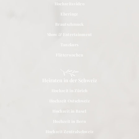
Hochzeitsvideo
Eheringe
Brautschmuck
Show & Entertainment
Tanzkurs
Flitterwochen
Heiraten in der Schweiz
Hochzeit in Zürich
Hochzeit Ostschweiz
Hochzeit in Basel
Hochzeit in Bern
Hochzeit Zentralschweiz