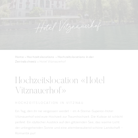
Hotel Vitznauerhof
Home
»
Hochzeitslocations
»
Hochzeitslocations in der
Zentralschweiz
»
Hotel Vitznauerhof
Hochzeitslocation «Hotel
Vitznauerhof»
HOCHZEITSLOCATION IN VITZNAU
Ein Tag, den ihr nie vergessen werdet – im 4-Sterne-Superior-Hotel
Vitznauerhof wird eure Hochzeit zur Traumhochzeit. Die Kulisse ist schlicht
perfekt: Ein idyllischer Ausblick auf den glitzernden See, das warme Licht
der untergehenden Sonne und eine atemberaubend schöne Landschaft –
Romantik pur!