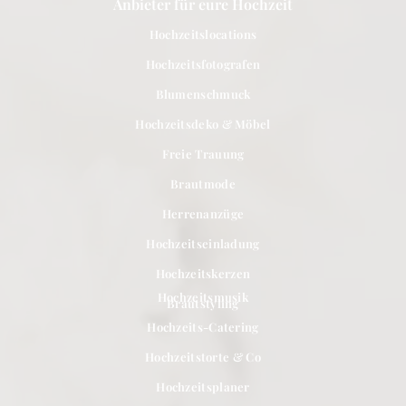
Anbieter für eure Hochzeit
Hochzeitslocations
Hochzeitsfotografen
Blumenschmuck
Hochzeitsdeko & Möbel
Freie Trauung
Brautmode
Herrenanzüge
Hochzeitseinladung
Hochzeitskerzen
Hochzeitsmusik
Brautstyling
Hochzeits-Catering
Hochzeitstorte & Co
Hochzeitsplaner