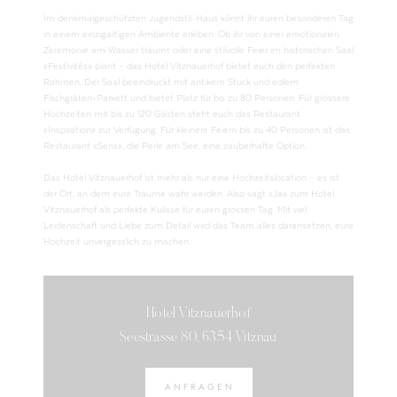
Im denkmalgeschützten Jugendstil-Haus könnt ihr euren besonderen Tag
in einem einzigartigen Ambiente erleben. Ob ihr von einer emotionalen
Zeremonie am Wasser träumt oder eine stilvolle Feier im historischen Saal
«Festivités» plant – das Hotel Vitznauerhof bietet euch den perfekten
Rahmen. Der Saal beeindruckt mit antikem Stuck und edlem
Fischgräten-Parkett und bietet Platz für bis zu 80 Personen. Für grössere
Hochzeiten mit bis zu 120 Gästen steht euch das Restaurant
«Inspiration» zur Verfügung. Für kleinere Feiern bis zu 40 Personen ist das
Restaurant «Sens», die Perle am See, eine zauberhafte Option.
Das Hotel Vitznauerhof ist mehr als nur eine Hochzeitslocation – es ist
der Ort, an dem eure Träume wahr werden. Also sagt «Ja» zum Hotel
Vitznauerhof als perfekte Kulisse für euren grossen Tag. Mit viel
Leidenschaft und Liebe zum Detail wird das Team alles daransetzen, eure
Hochzeit unvergesslich zu machen.
Hotel Vitznauerhof
Seestrasse 80, 6354 Vitznau
ANFRAGEN