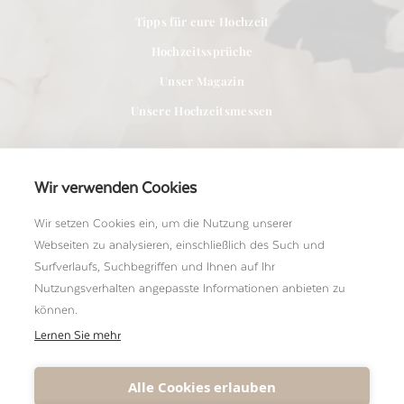
Tipps für eure Hochzeit
Hochzeitssprüche
Unser Magazin
Unsere Hochzeitsmessen
Wir verwenden Cookies
Wir setzen Cookies ein, um die Nutzung unserer
Für Anbieter
Webseiten zu analysieren, einschließlich des Such und
Bei uns Mitglied werden
Surfverlaufs, Suchbegriffen und Ihnen auf Ihr
Nutzungsverhalten angepasste Informationen anbieten zu
Ein Shooting einreichen
können.
Unser Team kennenlernen
Lernen Sie mehr
Alle Cookies erlauben