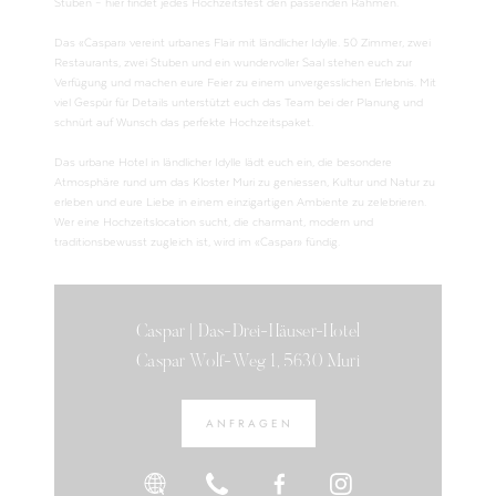
Stuben – hier findet jedes Hochzeitsfest den passenden Rahmen.
Das «Caspar» vereint urbanes Flair mit ländlicher Idylle. 50 Zimmer, zwei
Restaurants, zwei Stuben und ein wundervoller Saal stehen euch zur
Verfügung und machen eure Feier zu einem unvergesslichen Erlebnis. Mit
viel Gespür für Details unterstützt euch das Team bei der Planung und
schnürt auf Wunsch das perfekte Hochzeitspaket.
Das urbane Hotel in ländlicher Idylle lädt euch ein, die besondere
Atmosphäre rund um das Kloster Muri zu geniessen, Kultur und Natur zu
erleben und eure Liebe in einem einzigartigen Ambiente zu zelebrieren.
Wer eine Hochzeitslocation sucht, die charmant, modern und
traditionsbewusst zugleich ist, wird im «Caspar» fündig.
Caspar | Das-Drei-Häuser-Hotel
Caspar Wolf-Weg 1, 5630 Muri
ANFRAGEN