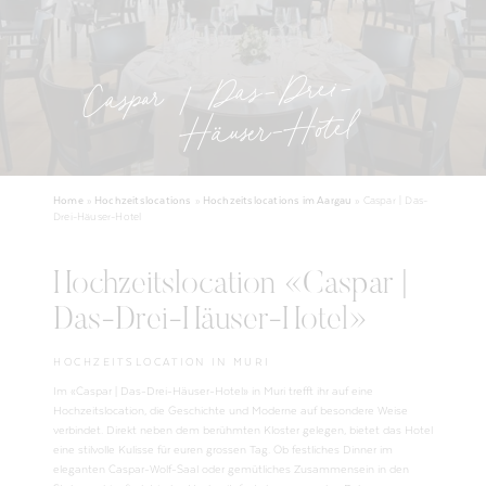
Caspar | Das-Drei-
Häuser-Hotel
Home
»
Hochzeitslocations
»
Hochzeitslocations im Aargau
»
Caspar | Das-
Drei-Häuser-Hotel
Hochzeitslocation «Caspar |
Das-Drei-Häuser-Hotel»
HOCHZEITSLOCATION IN MURI
Im «Caspar | Das-Drei-Häuser-Hotel» in Muri trefft ihr auf eine
Hochzeitslocation, die Geschichte und Moderne auf besondere Weise
verbindet. Direkt neben dem berühmten Kloster gelegen, bietet das Hotel
eine stilvolle Kulisse für euren grossen Tag. Ob festliches Dinner im
eleganten Caspar-Wolf-Saal oder gemütliches Zusammensein in den