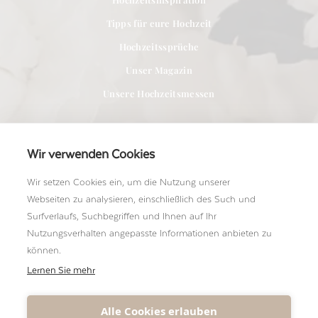
Tipps für eure Hochzeit
Hochzeitssprüche
Unser Magazin
Unsere Hochzeitsmessen
Wir verwenden Cookies
Wir setzen Cookies ein, um die Nutzung unserer
Für Anbieter
Webseiten zu analysieren, einschließlich des Such und
Bei uns Mitglied werden
Surfverlaufs, Suchbegriffen und Ihnen auf Ihr
Nutzungsverhalten angepasste Informationen anbieten zu
Ein Shooting einreichen
können.
Unser Team kennenlernen
Lernen Sie mehr
Alle Cookies erlauben