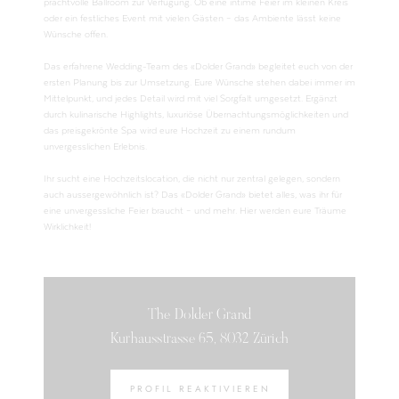
prachtvolle Ballroom zur Verfügung. Ob eine intime Feier im kleinen Kreis
oder ein festliches Event mit vielen Gästen – das Ambiente lässt keine
Wünsche offen.
Das erfahrene Wedding-Team des «Dolder Grand» begleitet euch von der
ersten Planung bis zur Umsetzung. Eure Wünsche stehen dabei immer im
Mittelpunkt, und jedes Detail wird mit viel Sorgfalt umgesetzt. Ergänzt
durch kulinarische Highlights, luxuriöse Übernachtungsmöglichkeiten und
das preisgekrönte Spa wird eure Hochzeit zu einem rundum
unvergesslichen Erlebnis.
Ihr sucht eine Hochzeitslocation, die nicht nur zentral gelegen, sondern
auch aussergewöhnlich ist? Das «Dolder Grand» bietet alles, was ihr für
eine unvergessliche Feier braucht – und mehr. Hier werden eure Träume
Wirklichkeit!
The Dolder Grand
Kurhausstrasse 65, 8032 Zürich
PROFIL REAKTIVIEREN