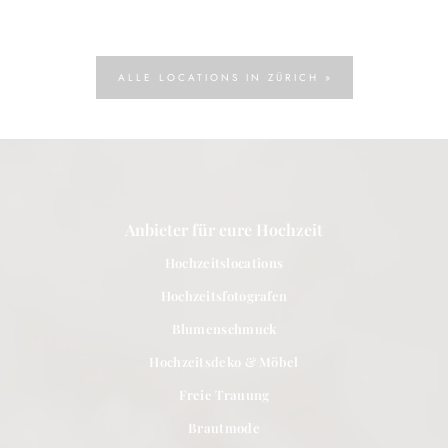
ALLE LOCATIONS IN ZÜRICH »
Anbieter für eure Hochzeit
Hochzeitslocations
Hochzeitsfotografen
Blumenschmuck
Hochzeitsdeko & Möbel
Freie Trauung
Brautmode