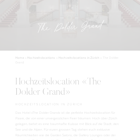
The Dolder Grand
Home
»
Hochzeitslocations
»
Hochzeitslocations in Zürich
»
The Dolder
Grand
Hochzeitslocation «The
Dolder Grand»
HOCHZEITSLOCATION IN ZÜRICH
Das Hotel «The Dolder Grand» ist die perfekte Hochzeitslocation für
Paare, die von einer unvergesslichen Feier träumen. Hoch über Zürich
gelegen, bietet es eine traumhafte Kulisse mit Blick auf die Stadt, den
See und die Alpen. Für euren grossen Tag stehen euch exklusive
Räumlichkeiten wie die Garden Salons, die Gallery Lounges oder der