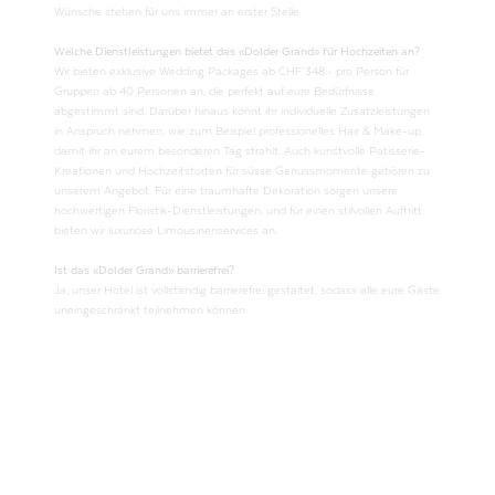
Wünsche stehen für uns immer an erster Stelle.
Welche Dienstleistungen bietet das «Dolder Grand» für Hochzeiten an?
Wir bieten exklusive Wedding Packages ab CHF 348.- pro Person für
Gruppen ab 40 Personen an, die perfekt auf eure Bedürfnisse
abgestimmt sind. Darüber hinaus könnt ihr individuelle Zusatzleistungen
in Anspruch nehmen, wie zum Beispiel professionelles Hair & Make-up,
damit ihr an eurem besonderen Tag strahlt. Auch kunstvolle Patisserie-
Kreationen und Hochzeitstorten für süsse Genussmomente gehören zu
unserem Angebot. Für eine traumhafte Dekoration sorgen unsere
hochwertigen Floristik-Dienstleistungen, und für einen stilvollen Auftritt
bieten wir luxuriöse Limousinenservices an.
Ist das «Dolder Grand» barrierefrei?
Ja, unser Hotel ist vollständig barrierefrei gestaltet, sodass alle eure Gäste
uneingeschränkt teilnehmen können.