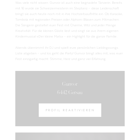
Was viele nicht wissen: Gunvor ist auch eine begnadete Tänzerin. Bereits
mit 16 wurde sie Schweizermeisterin im Steptanz – diese Leidenschaft
bringt sie auch heute noch mit in ihre Hochzeitsauftritte ein. Ob Karaoke,
Tombola mit regionalen Preisen oder Alphorn-Blasen zum Mitmachen.
Die Sängerin gestaltet euer Fest mit Charme, Witz und jeder Menge
Kreativität. Für die kleinen Gäste liest und singt sie aus ihrem eigenen
Kindermusical «Der kleine Mats» – ein Highlight für die ganze Familie.
Abends übernimmt ihr DJ und spielt eure persönlichen Lieblingssongs.
Liste abgeben – und los geht die Party! Gunvor bringt alles mit, was euer
Fest einzigartig macht: Stimme, Herz und ganz viel Erfahrung.
Gunvor
6442 Gersau
PROFIL REAKTIVIEREN