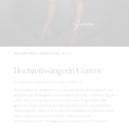
Gunvor
Hochzeits-Musik »
Zentralschweiz
»
Gunvor
Hochzeitssängerin Gunvor
HOCHZEITSSÄNGERIN AUS GERSAU
Mit einer Stimme, die berührt, und einer Geschichte, die inspiriert: Gunvor
begleitet euch als Sängerin und Traurednerin durch den schönsten Tag im
Leben. Seit ihrem grossen Auftritt am Eurovision Song Contest 1998
gehört sie zu den bekanntesten Stimmen der Schweiz. Ihre gefühlvollen
Interpretationen rühren nicht nur das Hochzeitspaar und spätestens beim
Apéro sorgt sie gemeinsam mit ihrem Cellisten für echte
Gänsehautmomente mit Songs von James Bond bis ESC-Klassikern.