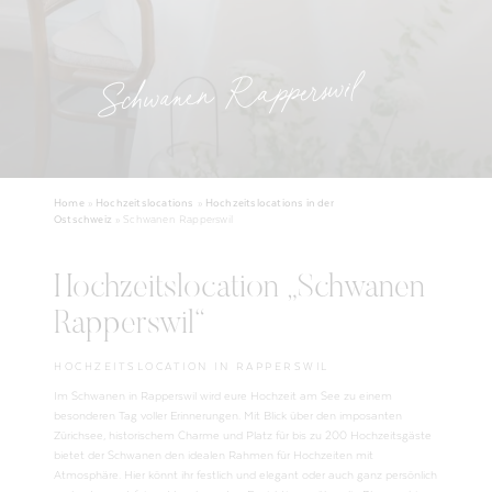
Schwanen Rapperswil
Home
»
Hochzeitslocations
»
Hochzeitslocations in der
Ostschweiz
»
Schwanen Rapperswil
Hochzeitslocation „Schwanen
Rapperswil“
HOCHZEITSLOCATION IN RAPPERSWIL
Im Schwanen in Rapperswil wird eure Hochzeit am See zu einem
besonderen Tag voller Erinnerungen. Mit Blick über den imposanten
Zürichsee, historischem Charme und Platz für bis zu 200 Hochzeitsgäste
bietet der Schwanen den idealen Rahmen für Hochzeiten mit
Atmosphäre. Hier könnt ihr festlich und elegant oder auch ganz persönlich