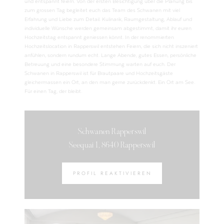
und entspannt feiern. Von der ersten Besichtigung über die Planung bis
zum grossen Tag begleitet euch das Team des Schwanen mit viel
Erfahrung und Liebe zum Detail. Kulinarik, Raumgestaltung, Ablauf und
individuelle Wünsche werden gemeinsam abgestimmt, damit ihr euren
Hochzeitstag entspannt geniessen könnt. In der renommierten
Hochzeitslocation in Rapperswil entstehen Feiern, die sich nicht inszeniert
anfühlen, sondern rundum echt. Lange Abende, gutes Essen, persönliche
Betreuung und eine besondere Stimmung warten auf euch. Der
Schwanen in Rapperswil ist für Brautpaare und Hochzeitsgäste
gleichermassen ein Ort, an den man gerne zurückdenkt. Ein Ort am See.
Für einen Tag, der bleibt.
Schwanen Rapperswil
Seequai 1, 8640 Rapperswil
PROFIL REAKTIVIEREN