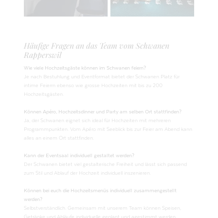
Häufige Fragen an das Team vom Schwanen
Rapperswil
Wie viele Hochzeitsgäste können im Schwanen feiern?
Je nach Bestuhlung und Eventformat bietet der Schwanen Platz für
intime Feierrn ebenso wie grosse Hochzeiten mit bis zu 200
Hochzeitsgästen.
Können Apéro, Hochzeitsdinner und Party am selben Ort stattfinden?
Ja, der Schwanen eignet sich ideal für Hochzeiten mit mehreren
Programmpunkten. Vom Apéro mit Seeblick bis zur Feier am Abend kann
alles an einem Ort stattfinden.
Kann der Eventsaal individuell gestaltet werden?
Der Schwanen bietet viel gestalterische Freiheit und lässt sich passend
zum Stil und Ablauf der Hochzeit individuell inszenieren.
Können bei euch die Hochzeitsmenüs individuell zusammengestellt
werden?
Selbstverständlich. Gemeinsam mit unserem Team können Speisen,
Getränke und Abläufe individuelle geplant und agestimmt werden.