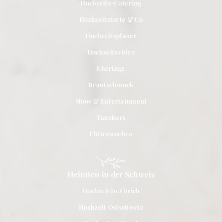
Hochzeits-Catering
Hochzeitstorte & Co
Hochzeitsplaner
Hochzeitsvideo
Eheringe
Brautschmuck
Show & Entertainment
Tanzkurs
Flitterwochen
Heiraten in der Schweiz
Hochzeit in Zürich
Hochzeit Ostschweiz