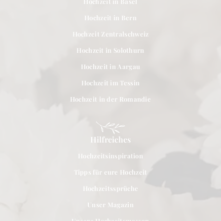
Hochzeit in Basel
Hochzeit in Bern
Hochzeit Zentralschweiz
Hochzeit in Solothurn
Hochzeit in Aargau
Hochzeit im Tessin
Hochzeit in der Romandie
Hilfreiches
Hochzeitsinspiration
Tipps für eure Hochzeit
Hochzeitssprüche
Unser Magazin
Unsere Hochzeitsmessen