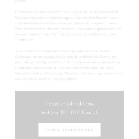
werdet.
Das historische Hotel vereint zeitlose Eleganz mit modernem Komfort.
Die liebevoll gestaltete Gartenanlage und die stilvollen Räumlichkeiten
mit traumhaftem Seeblick schaffen die perfekte Atmosphäre für eure
Feier. Ob eine intime Hochzeit im kleinen Kreis oder ein grosses Fest mit
all euren Liebsten – das Team der Sonne setzt eure Wünsche mit viel
Herzblut um.
Jedes Detail wird mit grösster Sorgfalt geplant, sei es die stilvolle
Dekoration, die erstklassige Küche oder der professionelle Service, der
euch den ganzen Tag begleitet. Im Romantik Seehotel Sonne wird eure
Hochzeit zur Traumhochzeit – an einer Hochzeitslocation, die keine
Wünsche offenlässt. Das sonnige Team freut sich darauf, gemeinsam mit
euch diesen besonderen Tag zu gestalten.
Romantik Seehotel Sonne
Seestrasse 120, 8700 Küsnacht
PROFIL REAKTIVIEREN