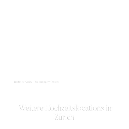
Bilder © CuBu Photography | Allink
Weitere
Hochzeitslocations in
Zürich