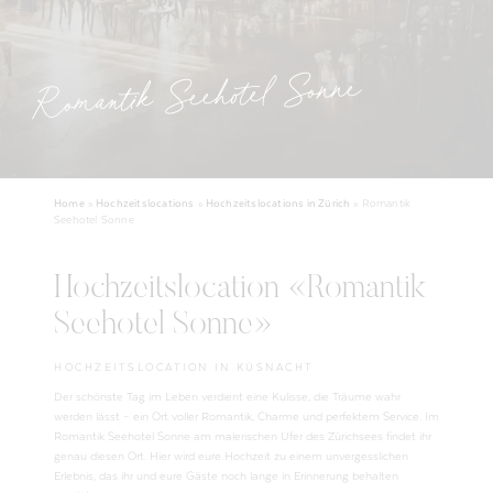
Romantik Seehotel Sonne
Home
»
Hochzeitslocations
»
Hochzeitslocations in Zürich
»
Romantik
Seehotel Sonne
Hochzeitslocation «Romantik
Seehotel Sonne»
HOCHZEITSLOCATION IN KÜSNACHT
Der schönste Tag im Leben verdient eine Kulisse, die Träume wahr
werden lässt – ein Ort voller Romantik, Charme und perfektem Service. Im
Romantik Seehotel Sonne am malerischen Ufer des Zürichsees findet ihr
genau diesen Ort. Hier wird eure Hochzeit zu einem unvergesslichen
Erlebnis, das ihr und eure Gäste noch lange in Erinnerung behalten