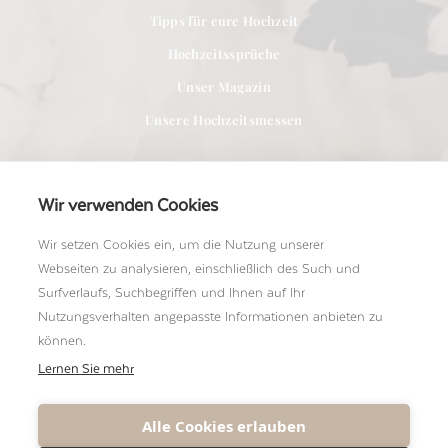
Tipps für eure Hochzeit
Hochzeitssprüche
Unser Magazin
Unsere Hochzeitsmessen
Wir verwenden Cookies
Wir setzen Cookies ein, um die Nutzung unserer
Für Anbieter
Webseiten zu analysieren, einschließlich des Such und
Bei uns Mitglied werden
Surfverlaufs, Suchbegriffen und Ihnen auf Ihr
Nutzungsverhalten angepasste Informationen anbieten zu
Ein Shooting einreichen
können.
Unser Team kennenlernen
Lernen Sie mehr
Alle Cookies erlauben