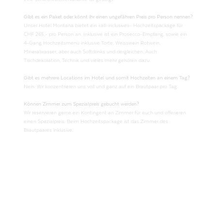
Gibt es ein Paket oder könnt ihr einen ungefähren Preis pro Person nennen?
Unser Hotel Montana bietet ein «all-inclusive»- Hochzeitspackage für
CHF 265,- pro Person an. Inklusive ist ein Prosecco-Empfang, sowie ein
4-Gang Hochzeitsmenü inklusive Torte, Weisswein Rotwein,
Mineralwasser, aber auch Softdrinks und dergleichen. Auch
Tischdekoration, Technik und vieles mehr gehören dazu.
Gibt es mehrere Locations im Hotel und somit Hochzeiten an einem Tag?
Nein. Wir konzentrieren uns voll und ganz auf ein Brautpaar pro Tag.
Können Zimmer zum Spezialpreis gebucht werden?
Wir reservieren gerne ein Kontingent an Zimmer für euch und offerieren
einen Spezialpreis. Beim Hochzeitspackage ist das Zimmer des
Brautpaares inklusive.