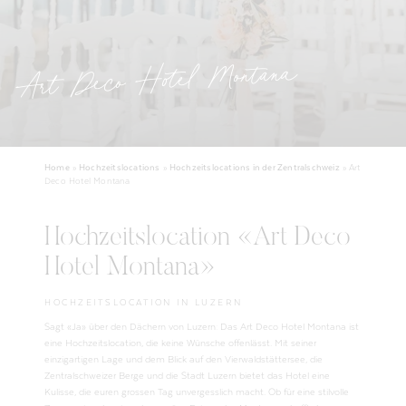
Art Deco Hotel Montana
Home
»
Hochzeitslocations
»
Hochzeitslocations in der Zentralschweiz
»
Art
Deco Hotel Montana
Hochzeitslocation «Art Deco
Hotel Montana»
HOCHZEITSLOCATION IN LUZERN
Sagt «Ja» über den Dächern von Luzern: Das Art Deco Hotel Montana ist
eine Hochzeitslocation, die keine Wünsche offenlässt. Mit seiner
einzigartigen Lage und dem Blick auf den Vierwaldstättersee, die
Zentralschweizer Berge und die Stadt Luzern bietet das Hotel eine
Kulisse, die euren grossen Tag unvergesslich macht. Ob für eine stilvolle