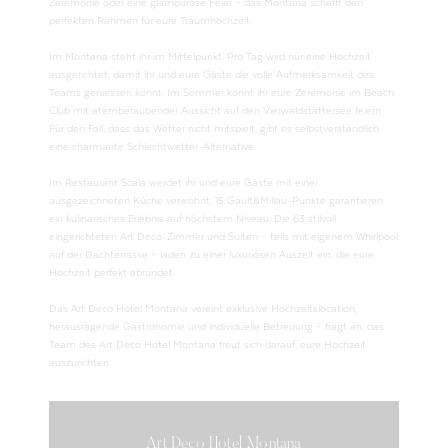
Zeremonie oder eine glamouröse Feier – das Montana schafft den
perfekten Rahmen für eure Traumhochzeit.
Im Montana steht ihr im Mittelpunkt. Pro Tag wird nur eine Hochzeit
ausgerichtet, damit ihr und eure Gäste die volle Aufmerksamkeit des
Teams geniessen könnt. Im Sommer könnt ihr eure Zeremonie im Beach
Club mit atemberaubender Aussicht auf den Vierwaldstättersee feiern.
Für den Fall, dass das Wetter nicht mitspielt, gibt es selbstverständlich
eine charmante Schlechtwetter-Alternative.
Im Restaurant Scala werdet ihr und eure Gäste mit einer
ausgezeichneten Küche verwöhnt: 15 Gault&Millau-Punkte garantieren
ein kulinarisches Erlebnis auf höchstem Niveau. Die 63 stilvoll
eingerichteten Art Deco-Zimmer und Suiten – teils mit eigenem Whirlpool
auf der Dachterrasse – laden zu einer luxuriösen Auszeit ein, die eure
Hochzeit perfekt abrundet.
Das Art Deco Hotel Montana vereint exklusive Hochzeitslocation,
herausragende Gastronomie und individuelle Betreuung – fragt an, das
Team des Art Deco Hotel Montana freut sich darauf, eure Hochzeit
auszurichten.
Art Deco Hotel Montana