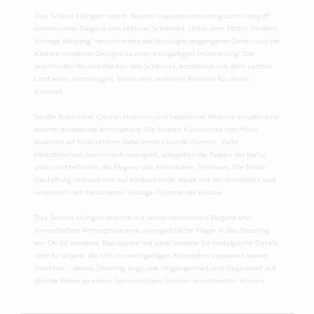
Das Schloss Hünigen wird in diesem Inspirationsshooting zum Inbegriff
romantischer Eleganz und zeitloser Schönheit. Unter dem Motto "Modern
Vintage Wedding" verschmelzen die Nostalgie vergangener Zeiten und die
Klarheit moderner Designs zu einer einzigartigen Inszenierung. Die
prachtvollen Räumlichkeiten des Schlosses, kombiniert mit dem sanften
Licht eines Herbsttages, boten den perfekten Rahmen für dieses
Konzept.
Sanfte Brauntöne, Creme-Nuancen und herbstliche Akzente schufen eine
warme, einladende Atmosphäre. Die floralen Kunstwerke von Mario
Burkhard art floral setzten dabei eindrucksvolle Akzente: Zarte
Herbstblumen, harmonisch arrangiert, spiegelten die Farben der Natur
wider und betonten die Eleganz des historischen Schlosses. Die florale
Gestaltung verband sich auf eindrucksvolle Weise mit der Architektur und
unterstrich den besonderen Vintage-Charme der Kulisse.
Das Schloss Hünigen brachte mit seiner historischen Eleganz und
romantischen Atmosphäre eine unvergleichliche Magie in das Shooting
ein. Ob für moderne Brautpaare mit einer Vorliebe für nostalgische Details
oder für all jene, die sich von einzigartigen Konzepten inspirieren lassen
möchten – dieses Shooting zeigt, wie Vergangenheit und Gegenwart auf
stilvolle Weise zu einem harmonischen Ganzen verschmelzen können.