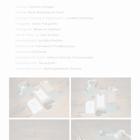
Location:
Schloss Hünigen
Floristik:
Mario Burkhard art floral
Concept, Planung & Organisation:
Lovebird Weddings
Fotografie:
Joana Fotografie
Videografie:
Benjamin Siddique
Hair & Make-up:
Inya Schleiss
Hochzeitskleid:
Isa Belle Fashion
Herrenmode:
Mannesach Modeboutique
Papeterie:
Glückwerk
Dekoration & Verleih:
Options Schweiz
,
Hussenzauber
Hochzeitstorte:
Traumtorte
Audio-Gästebuch:
Telefongästebuch Schweiz