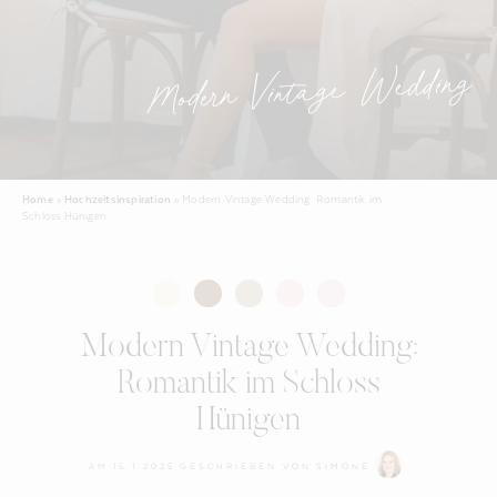
Modern Vintage Wedding
Home
»
Hochzeitsinspiration
»
Modern Vintage Wedding: Romantik im
Schloss Hünigen
Modern Vintage Wedding:
Romantik im Schloss
Hünigen
AM
15.1.2025
GESCHRIEBEN VON
SIMONE