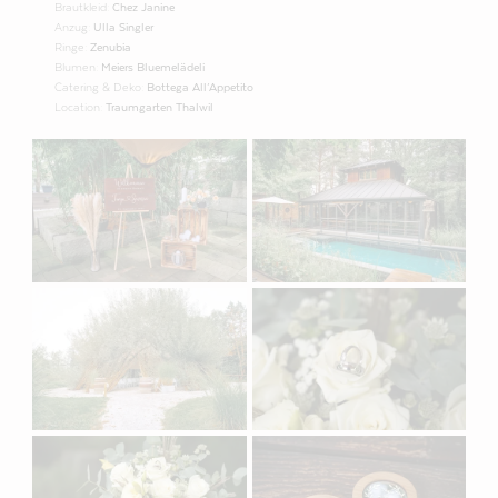
Brautkleid:
Chez Janine
Anzug:
Ulla Singler
Ringe:
Zenubia
Blumen:
Meiers Bluemelädeli
Catering & Deko:
Bottega All’Appetito
Location:
Traumgarten Thalwil