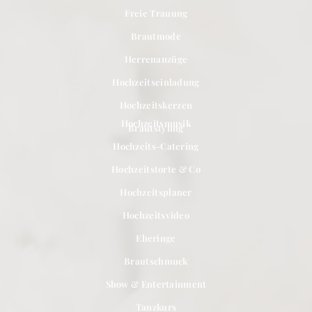
Freie Trauung
Brautmode
Herrenanzüge
Hochzeitseinladung
Hochzeitskerzen
Hochzeitsmusik
Brautstyling
Hochzeits-Catering
Hochzeitstorte & Co
Hochzeitsplaner
Hochzeitsvideo
Eheringe
Brautschmuck
Show & Entertainment
Tanzkurs