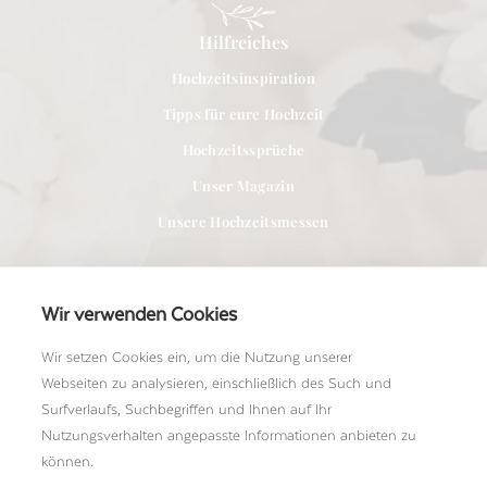
Hilfreiches
Hochzeitsinspiration
Tipps für eure Hochzeit
Hochzeitssprüche
Unser Magazin
Unsere Hochzeitsmessen
Wir verwenden Cookies
Wir setzen Cookies ein, um die Nutzung unserer
Für Anbieter
Webseiten zu analysieren, einschließlich des Such und
Bei uns Mitglied werden
Surfverlaufs, Suchbegriffen und Ihnen auf Ihr
Nutzungsverhalten angepasste Informationen anbieten zu
Ein Shooting einreichen
können.
Unser Team kennenlernen