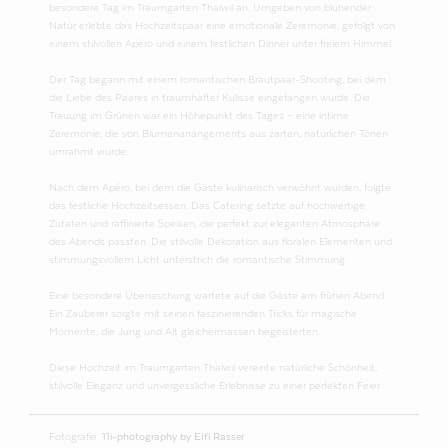
besondere Tag im Traumgarten Thalwil an. Umgeben von blühender
Natur erlebte das Hochzeitspaar eine emotionale Zeremonie, gefolgt von
einem stilvollen Apéro und einem festlichen Dinner unter freiem Himmel.
Der Tag begann mit einem romantischen Brautpaar-Shooting, bei dem
die Liebe des Paares in traumhafter Kulisse eingefangen wurde. Die
Trauung im Grünen war ein Höhepunkt des Tages – eine intime
Zeremonie, die von Blumenarrangements aus zarten, natürlichen Tönen
umrahmt wurde.
Nach dem Apéro, bei dem die Gäste kulinarisch verwöhnt wurden, folgte
das festliche Hochzeitsessen. Das Catering setzte auf hochwertige
Zutaten und raffinierte Speisen, die perfekt zur eleganten Atmosphäre
des Abends passten. Die stilvolle Dekoration aus floralen Elementen und
stimmungsvollem Licht unterstrich die romantische Stimmung.
Eine besondere Überraschung wartete auf die Gäste am frühen Abend:
Ein Zauberer sorgte mit seinen faszinierenden Tricks für magische
Momente, die Jung und Alt gleichermassen begeisterten.
Diese Hochzeit im Traumgarten Thalwil vereinte natürliche Schönheit,
stilvolle Eleganz und unvergessliche Erlebnisse zu einer perfekten Feier.
Fotografie:
11i-photography by Elfi Rasser