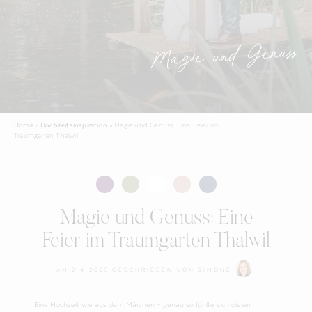
Magie und Genuss
Home
»
Hochzeitsinspiration
»
Magie und Genuss: Eine Feier im
Traumgarten Thalwil
Magie und Genuss: Eine
Feier im Traumgarten Thalwil
AM
2.4.2025
GESCHRIEBEN VON
SIMONE
Eine Hochzeit wie aus dem Märchen – genau so fühlte sich dieser