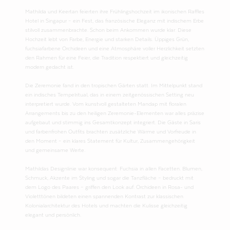
Mathilda und Keertan feierten ihre Frühlingshochzeit im ikonischen Raffles
Hotel in Singapur – ein Fest, das französische Eleganz mit indischem Erbe
stilvoll zusammenbrachte. Schon beim Ankommen wurde klar: Diese
Hochzeit lebt von Farbe, Energie und starken Details. Üppiges Grün,
fuchsiafarbene Orchideen und eine Atmosphäre voller Herzlichkeit setzten
den Rahmen für eine Feier, die Tradition respektiert und gleichzeitig
modern gedacht ist.
Die Zeremonie fand in den tropischen Gärten statt. Im Mittelpunkt stand
ein indisches Tempelritual, das in einem zeitgenössischen Setting neu
interpretiert wurde. Vom kunstvoll gestalteten Mandap mit floralen
Arrangements bis zu den heiligen Zeremonie-Elementen war alles präzise
aufgebaut und stimmig ins Gesamtkonzept integriert. Die Gäste in Saris
und farbenfrohen Outfits brachten zusätzliche Wärme und Vorfreude in
den Moment – ein klares Statement für Kultur, Zusammengehörigkeit
und gemeinsame Werte.
Mathildas Designlinie war konsequent: Fuchsia in allen Facetten. Blumen,
Schmuck, Akzente im Styling und sogar die Tanzfläche – bedruckt mit
dem Logo des Paares – griffen den Look auf. Orchideen in Rosa- und
Violetttönen bildeten einen spannenden Kontrast zur klassischen
Kolonialarchitektur des Hotels und machten die Kulisse gleichzeitig
elegant und persönlich.