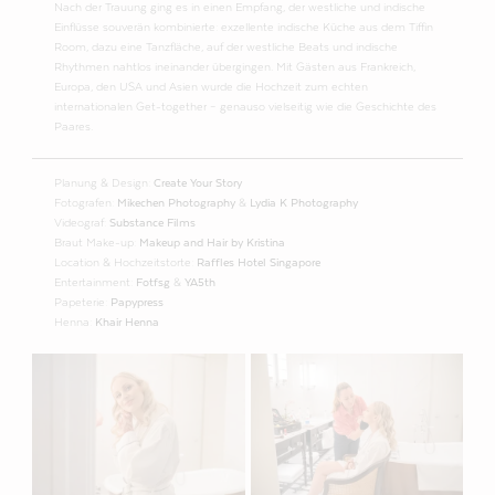
Nach der Trauung ging es in einen Empfang, der westliche und indische
Einflüsse souverän kombinierte: exzellente indische Küche aus dem Tiffin
Room, dazu eine Tanzfläche, auf der westliche Beats und indische
Rhythmen nahtlos ineinander übergingen. Mit Gästen aus Frankreich,
Europa, den USA und Asien wurde die Hochzeit zum echten
internationalen Get-together – genauso vielseitig wie die Geschichte des
Paares.
Planung & Design:
Create Your Story
Fotografen:
Mikechen Photography
&
Lydia K Photography
Videograf:
Substance Films
Braut Make-up:
Makeup and Hair by Kristina
Location & Hochzeitstorte:
Raffles Hotel Singapore
Entertainment:
Fotfsg
&
YA5th
Papeterie:
Papypress
Henna:
Khair Henna