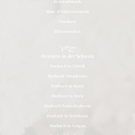
Brautschmuck
Show & Entertainment
Tanzkurs
Flitterwochen
Heiraten in der Schweiz
Hochzeit in Zürich
Hochzeit Ostschweiz
Hochzeit in Basel
Hochzeit in Bern
Hochzeit Zentralschweiz
Hochzeit in Solothurn
Hochzeit in Aargau