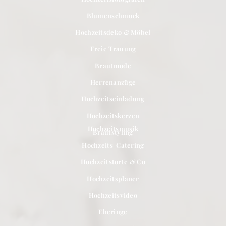
Blumenschmuck
Hochzeitsdeko & Möbel
Freie Trauung
Brautmode
Herrenanzüge
Hochzeitseinladung
Hochzeitskerzen
Hochzeitsmusik
Brautstyling
Hochzeits-Catering
Hochzeitstorte & Co
Hochzeitsplaner
Hochzeitsvideo
Eheringe