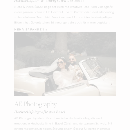
Hochzeitsfoto- & Videografen aus Basel
«Foto & Video Salva» begleitet euch mit kreativer Foto- und Videografie
in der ganzen Schweiz. Ob Hochzeit, Event, Porträt oder Produktshooting
– das erfahrene Team hält Emotionen und Atmosphäre in einzigartigen
Bildern fest. So entstehen Erinnerungen, die euch für immer begleiten.
MEHR ERFAHREN »
AE Photography
Hochzeitsfotografie aus Basel
AE Photography steht für authentische Hochzeitsfotografie und
emotionale Hochzeitsfilme in Basel, Zürich und der ganzen Schweiz. Mit
einem modernen, zeitlosen Stil und einem Gespür für echte Momente