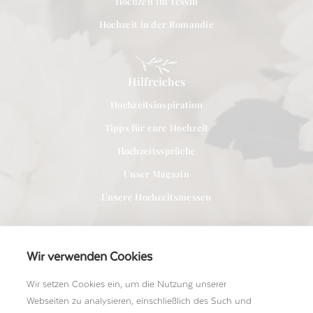
Hochzeit im Tessin
Hochzeit in der Romandie
Hilfreiches
Hochzeitsinspiration
Tipps für eure Hochzeit
Hochzeitssprüche
Unser Magazin
Unsere Hochzeitsmessen
Wir verwenden Cookies
Wir setzen Cookies ein, um die Nutzung unserer
Für Anbieter
Webseiten zu analysieren, einschließlich des Such und
Bei uns Mitglied werden