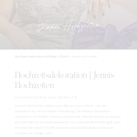
Jennis Hochzeiten
Hochzeitsdekoration & Möbel »
Zürich
»
Jennis Hochzeiten
Hochzeitsdekoration | Jennis
Hochzeiten
DEKORATEURIN AUS BENGLEN
«Jennis Hochzeiten» bietet euch alles aus einer Hand – von der
Dekoration bis hin zur floralen Gestaltung. Die kreative Gestalterin
versteht es, mit Farben, Formen und Ästhetik viele Emotionen zu wecken.
Die durchdachte Hochzeitsdekoration von Jeannine Barmettler gibt eurer
Hochzeit den letzten Schliff und rückt euch als Brautpaar sowie eure
Location ins richtige Licht.