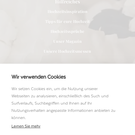
Hilfreiches
Hochzeitsinspiration
Tipps für eure Hochzeit
Hochzeitssprüche
Unser Magazin
Unsere Hochzeitsmessen
Wir verwenden Cookies
Wir setzen Cookies ein, um die Nutzung unserer
Für Anbieter
Webseiten zu analysieren, einschließlich des Such und
Bei uns Mitglied werden
Surfverlaufs, Suchbegriffen und Ihnen auf Ihr
Nutzungsverhalten angepasste Informationen anbieten zu
Ein Shooting einreichen
können.
Unser Team kennenlernen
Lernen Sie mehr