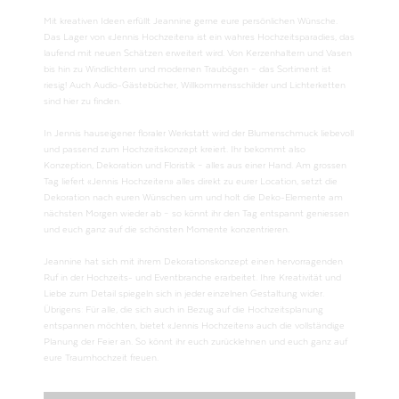
Mit kreativen Ideen erfüllt Jeannine gerne eure persönlichen Wünsche.
Das Lager von «Jennis Hochzeiten» ist ein wahres Hochzeitsparadies, das
laufend mit neuen Schätzen erweitert wird. Von Kerzenhaltern und Vasen
bis hin zu Windlichtern und modernen Traubögen – das Sortiment ist
riesig! Auch Audio-Gästebücher, Willkommensschilder und Lichterketten
sind hier zu finden.
In Jennis hauseigener floraler Werkstatt wird der Blumenschmuck liebevoll
und passend zum Hochzeitskonzept kreiert. Ihr bekommt also
Konzeption, Dekoration und Floristik – alles aus einer Hand. Am grossen
Tag liefert «Jennis Hochzeiten» alles direkt zu eurer Location, setzt die
Dekoration nach euren Wünschen um und holt die Deko-Elemente am
nächsten Morgen wieder ab – so könnt ihr den Tag entspannt geniessen
und euch ganz auf die schönsten Momente konzentrieren.
Jeannine hat sich mit ihrem Dekorationskonzept einen hervorragenden
Ruf in der Hochzeits- und Eventbranche erarbeitet. Ihre Kreativität und
Liebe zum Detail spiegeln sich in jeder einzelnen Gestaltung wider.
Übrigens: Für alle, die sich auch in Bezug auf die Hochzeitsplanung
entspannen möchten, bietet «Jennis Hochzeiten» auch die vollständige
Planung der Feier an. So könnt ihr euch zurücklehnen und euch ganz auf
eure Traumhochzeit freuen.