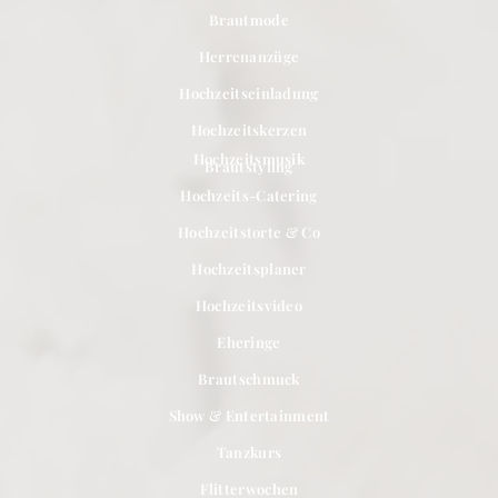
Brautmode
Herrenanzüge
Hochzeitseinladung
Hochzeitskerzen
Hochzeitsmusik
Brautstyling
Hochzeits-Catering
Hochzeitstorte & Co
Hochzeitsplaner
Hochzeitsvideo
Eheringe
Brautschmuck
Show & Entertainment
Tanzkurs
Flitterwochen