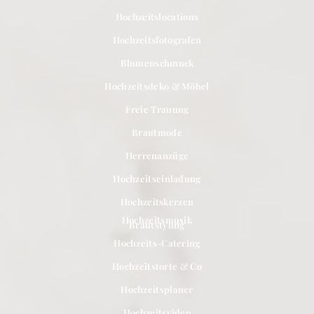
Hochzeitslocations
Hochzeitsfotografen
Blumenschmuck
Hochzeitsdeko & Möbel
Freie Trauung
Brautmode
Herrenanzüge
Hochzeitseinladung
Hochzeitskerzen
Hochzeitsmusik
Brautstyling
Hochzeits-Catering
Hochzeitstorte & Co
Hochzeitsplaner
Hochzeitsvideo