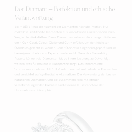
Der Diamant – Perfektion und ethische
Verantwortung
Bei MEISTER hat die Auswahl der Diamanten höchste Priorität. Nur
makellose, zertifizierte Diamanten aus konfliktfreien Quellen finden ihren
Weg in die Werkstätten. Diese Diamanten müssen die strengen Kriterien
der 4 Cs – Carat, Colour, Clarity und Cut – erfüllen, um den höchsten
Standards gerecht zu werden. Jeder Stein wird eingehend geprüft und im
hauseigenen Labor von Experten untersucht. Dank des Traceability
Reports können die Diamanten bis zu ihrem Ursprung zurückverfolgt
werden, was für maximale Transparenz sorgt. Das renommierte
Schmuckunternehmen MEISTER setzt bewusst auf natürliche Diamanten
und verzichtet auf synthetische Alternativen. Die Verwendung der besten
natürlichen Diamanten und die Zusammenarbeit mit ethisch
verantwortungsvollen Partnern sind essenzielle Bestandteile der
Unternehmensphilosophie.