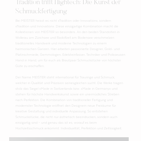
Tradition trifft Hightech: Die Kunst der
Schmuckfertigung
Bei MEISTER heisst es nicht «Tradition oder Innovation», sondern
«Tradition und Innovation». Diese einzigartige Kombination macht die
Kollektionen von MEISTER so besonders. An den beiden Standorten in
Wollerau am Zürichsee und Radolfzell am Bodensee verschmelzen
traditionelles Handwerk und moderne Technologien zu einem
harmonischen Ganzen. Hier arbeiten passionierte Designer, Gold- und
Platinschmiede, Gemmologen, Edelsteinfasser, Techniker und Polisseusen
Hand in Hand, um für euch als Brautpaar Schmuckstücke von höchster
Güte zu erschaffen.
Der Name MEISTER steht international für Trauringe und Schmuck,
welcher in Qualität und Präzision seinesgleichen sucht. Die Werke tragen
stolz das Siegel «Made in Switzerland» bzw. «Made in Germany» und
stehen für höchste Handwerkskunst sowie ein unermüdliches Streben
nach Perfektion. Die Kombination von traditioneller Fertigung und
modernster Technologie eröffnet den Designern neue Freiräume für
kreative Gestaltung und individuelle Anpassung. So entstehen
Schmuckstücke, die nicht nur ästhetisch beeindrucken, sondern auch
einzigartig sind – und genau das ist es, worauf es beim
Hochzeitsschmuck ankommt: Individualität, Perfektion und Zeitlosigkeit.