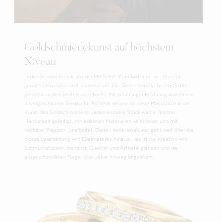
Goldschmiedekunst auf höchstem
Niveau
Jedes Schmuckstück aus der MEISTER-Manufaktur ist das Resultat
geballter Expertise und Leidenschaft. Die Goldschmiede bei MEISTER
gehören zu den besten ihres Fachs. Mit jahrelanger Erfahrung und einem
unvergleichlichen Gespür für Ästhetik setzen sie neue Massstäbe in der
Kunst des Goldschmiedens. Jedes einzelne Stück wird in feinster
Handarbeit gefertigt, mit edelsten Materialien verarbeitet und mit
höchster Präzision bearbeitet. Diese Handwerkskunst geht weit über die
blosse Verarbeitung von Edelmetallen hinaus – es ist die Kreation von
Schmuckstücken, die durch Qualität und Ästhetik glänzen und die
anspruchsvollsten Träger über Jahre hinweg begeistern.