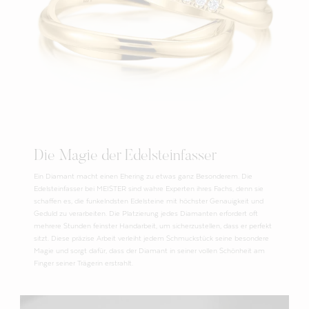
Die Magie der Edelsteinfasser
Ein Diamant macht einen Ehering zu etwas ganz Besonderem. Die
Edelsteinfasser bei MEISTER sind wahre Experten ihres Fachs, denn sie
schaffen es, die funkelndsten Edelsteine mit höchster Genauigkeit und
Geduld zu verarbeiten. Die Platzierung jedes Diamanten erfordert oft
mehrere Stunden feinster Handarbeit, um sicherzustellen, dass er perfekt
sitzt. Diese präzise Arbeit verleiht jedem Schmuckstück seine besondere
Magie und sorgt dafür, dass der Diamant in seiner vollen Schönheit am
Finger seiner Trägerin erstrahlt.