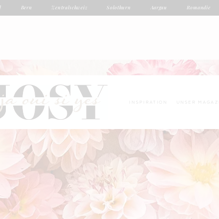
l
Bern
Zentralschweiz
Solothurn
Aargau
Romandie
INSPIRATION
UNSER MAGAZ