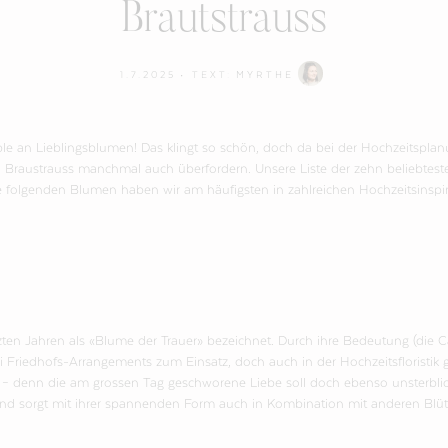
Brautstrauss
1.7.2025
• TEXT:
MYRTHE
mble an Lieblingsblumen! Das klingt so schön, doch da bei der Hochzeitspla
 Braustrauss manchmal auch überfordern. Unsere Liste der zehn beliebtest
e folgenden Blumen haben wir am häufigsten in zahlreichen Hochzeitsinspir
zten Jahren als «Blume der Trauer» bezeichnet. Durch ihre Bedeutung (die Ca
ei Friedhofs-Arrangements zum Einsatz, doch auch in der Hochzeitsfloristi
 – denn die am grossen Tag geschworene Liebe soll doch ebenso unsterblich
und sorgt mit ihrer spannenden Form auch in Kombination mit anderen Blüte