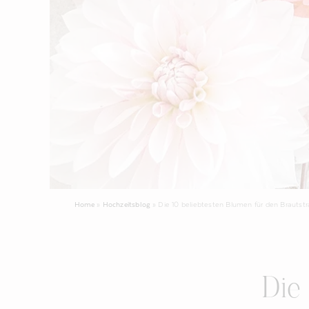
Home
»
Hochzeitsblog
»
Die 10 beliebtesten Blumen für den Brautst
Die 