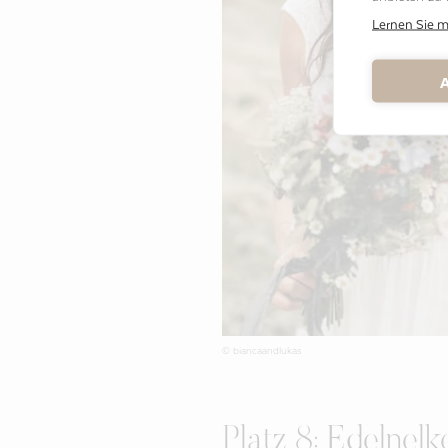
Lernen Sie 
A
© biancaandlukas
Platz 8: Edelnelk