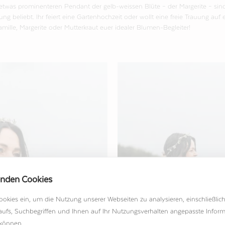
etwas prominenteren Pendant der gelb-weissen Blüte – der Margerite – si
g beliebt. Ihr feiert eine Gartenhochzeit oder wollt eine freie Trauung auf 
mille, Margerite oder Mutterkraut euer idealer Blumen-Begleiter!
enden Cookies
ookies ein, um die Nutzung unserer Webseiten zu analysieren, einschließlic
aufs, Suchbegriffen und Ihnen auf Ihr Nutzungsverhalten angepasste Infor
 können.