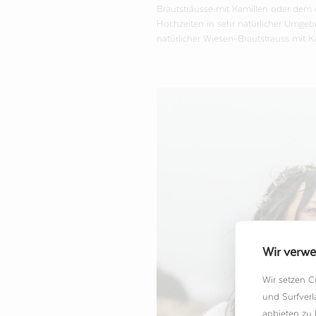
Brautsträusse mit Kamillen oder dem 
Hochzeiten in sehr natürlicher Umgebun
natürlicher Wiesen-Brautstrauss mit Ka
Wir verw
Wir setzen C
und Surfverl
anbieten zu