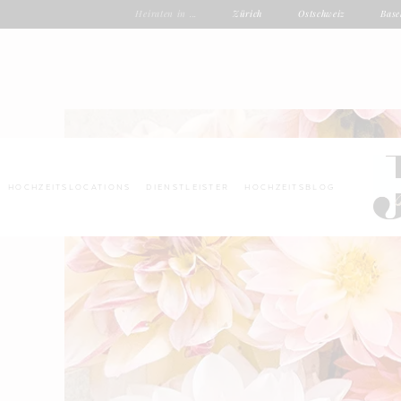
Heiraten in ...
Zürich
Ostschweiz
Base
HOCHZEITSLOCATIONS
DIENSTLEISTER
HOCHZEITSBLOG