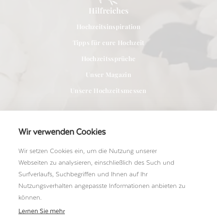
Hilfreiches
Hochzeitsinspiration
Tipps für eure Hochzeit
Hochzeitssprüche
Unser Magazin
Unsere Hochzeitsmessen
Wir verwenden Cookies
Wir setzen Cookies ein, um die Nutzung unserer
Für Anbieter
Webseiten zu analysieren, einschließlich des Such und
Bei uns Mitglied werden
Surfverlaufs, Suchbegriffen und Ihnen auf Ihr
Nutzungsverhalten angepasste Informationen anbieten zu
Ein Shooting einreichen
können.
Unser Team kennenlernen
Lernen Sie mehr