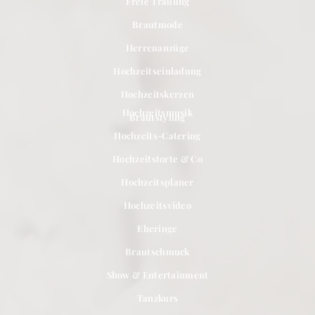
Freie Trauung
Brautmode
Herrenanzüge
Hochzeitseinladung
Hochzeitskerzen
Hochzeitsmusik
Brautstyling
Hochzeits-Catering
Hochzeitstorte & Co
Hochzeitsplaner
Hochzeitsvideo
Eheringe
Brautschmuck
Show & Entertainment
Tanzkurs