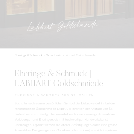
Labhart Goldschmiede
Eheringe & Schmuck
»
Ostschweiz
»
Labhart Goldschmiede
Eheringe & Schmuck |
LABHART Goldschmiede
EHERINGE & SCHMUCK AUS ST. GALLEN
Sucht ihr nach eurem persönlichen Symbol der Liebe, werdet ihr bei der
renommierten Goldschmiede LABHART inmitten der Altstadt von St.
Gallen bestimmt fündig. Hier erwartet euch eine einmalige Auswahl an
Verlobungs- und Eheringen, die mit hochwertiger Handwerkskunst
überzeugen. Ergänzt werden die Atelier-Anfertigungen durch eine grosse
Auswahl an Designringen von Top-Herstellern – ideal, um sich inspirieren