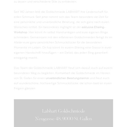
zu lassen und verschiedene Stile zu entdecken.
Seit 140 Jahren lebt die Goldschmiede LABHART ihre Leidenschaft für
edlen Schmuck. Seit jeher nimmt sich das Team besonders viel Zeit für
eine persönliche und unverbindliche Beratung, die sich ganz nach euren
Wünschen richtet. Ein besonderes Highlight ist der
exklusive Ehering-
Workshop
: Hier könnt ihr selbst Hand anlegen und eure eigenen Ringe
schmieden. Gemeinsam mit den erfahrenen Goldschmieden fertigt ihr im
Atelier eure ganz persönlichen Schmuckstücke für die besonderen
Momente im Leben. On top könnt ihr eurem Ehering eine Gravur in eurer
eigenen Handschrift hinzufügen – ein Detail, das jeden Ring garantiert
einzigartig macht.
Das Team der Goldschmiede LABHART freut sich darauf, euch auf eurem
besonderen Weg zu begleiten. Kontaktiert die Goldschmiede im Herzen
von St. Gallen für einen
unverbindlichen Beratungstermin
und freut euch
auf wunderschöne, hochwertige Schmuckstücke, die schon bald an euren
Fingern glänzen.
Labhart Goldschmiede
Neugasse 48, 9000 St. Gallen