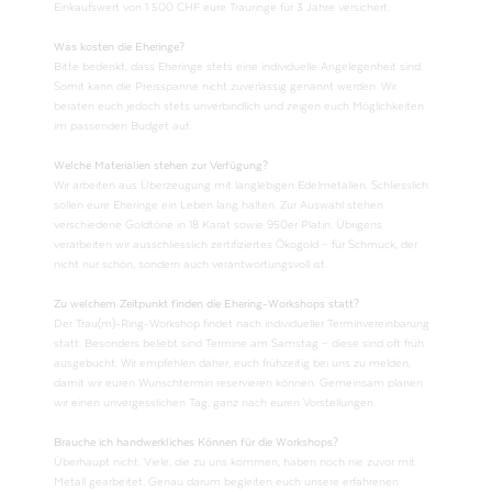
Einkaufswert von 1 500 CHF eure Trauringe für 3 Jahre versichert.
Was kosten die Eheringe?
Bitte bedenkt, dass Eheringe stets eine individuelle Angelegenheit sind.
Somit kann die Preisspanne nicht zuverlässig genannt werden. Wir
beraten euch jedoch stets unverbindlich und zeigen euch Möglichkeiten
im passenden Budget auf.
Welche Materialien stehen zur Verfügung?
Wir arbeiten aus Überzeugung mit langlebigen Edelmetallen. Schliesslich
sollen eure Eheringe ein Leben lang halten. Zur Auswahl stehen
verschiedene Goldtöne in 18 Karat sowie 950er Platin. Übrigens
verarbeiten wir ausschliesslich zertifiziertes Ökogold – für Schmuck, der
nicht nur schön, sondern auch verantwortungsvoll ist.
Zu welchem Zeitpunkt finden die Ehering-Workshops statt?
Der Trau(m)-Ring-Workshop findet nach individueller Terminvereinbarung
statt. Besonders beliebt sind Termine am Samstag – diese sind oft früh
ausgebucht. Wir empfehlen daher, euch frühzeitig bei uns zu melden,
damit wir euren Wunschtermin reservieren können. Gemeinsam planen
wir einen unvergesslichen Tag, ganz nach euren Vorstellungen.
Brauche ich handwerkliches Können für die Workshops?
Überhaupt nicht. Viele, die zu uns kommen, haben noch nie zuvor mit
Metall gearbeitet. Genau darum begleiten euch unsere erfahrenen