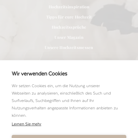
Hochzeitsinspiration
Tipps für eure Hochzeit
Hochzeitssprüche
Unser Magazin
Unsere Hochzeitsmessen
Wir verwenden Cookies
Wir setzen Cookies ein, um die Nutzung unserer
Für Anbieter
Webseiten zu analysieren, einschließlich des Such und
Bei uns Mitglied werden
Surfverlaufs, Suchbegriffen und Ihnen auf Ihr
Nutzungsverhalten angepasste Informationen anbieten zu
Ein Shooting einreichen
können.
Unser Team kennenlernen
Lernen Sie mehr