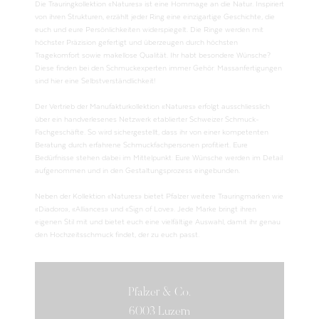
Die Trauringkollektion «Natures» ist eine Hommage an die Natur. Inspiriert
von ihren Strukturen, erzählt jeder Ring eine einzigartige Geschichte, die
euch und eure Persönlichkeiten widerspiegelt. Die Ringe werden mit
höchster Präzision gefertigt und überzeugen durch höchsten
Tragekomfort sowie makellose Qualität. Ihr habt besondere Wünsche?
Diese finden bei den Schmuckexperten immer Gehör: Massanfertigungen
sind hier eine Selbstverständlichkeit!
Der Vertrieb der Manufakturkollektion «Natures» erfolgt ausschliesslich
über ein handverlesenes Netzwerk etablierter Schweizer Schmuck-
Fachgeschäfte. So wird sichergestellt, dass ihr von einer kompetenten
Beratung durch erfahrene Schmuckfachpersonen profitiert. Eure
Bedürfnisse stehen dabei im Mittelpunkt: Eure Wünsche werden im Detail
aufgenommen und in den Gestaltungsprozess eingebunden.
Neben der Kollektion «Natures» bietet Pfalzer weitere Trauringmarken wie
«Diadoro», «Alliances» und «Sign of Love». Jede Marke bringt ihren
eigenen Stil mit und bietet euch eine vielfältige Auswahl, damit ihr genau
den Hochzeitsschmuck findet, der zu euch passt.
Pfalzer & Co.
6003 Luzern