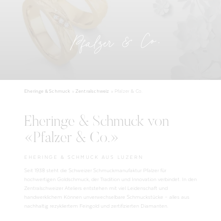
Pfalzer & Co.
Eheringe & Schmuck
»
Zentralschweiz
»
Pfalzer & Co.
Eheringe & Schmuck von
«Pfalzer & Co.»
EHERINGE & SCHMUCK AUS LUZERN
Seit 1938 steht die Schweizer Schmuckmanufaktur Pfalzer für
hochwertigen Goldschmuck, der Tradition und Innovation verbindet. In den
Zentralschweizer Ateliers entstehen mit viel Leidenschaft und
handwerklichem Können unverwechselbare Schmuckstücke – alles aus
nachhaltig rezykliertem Feingold und zertifizierten Diamanten.