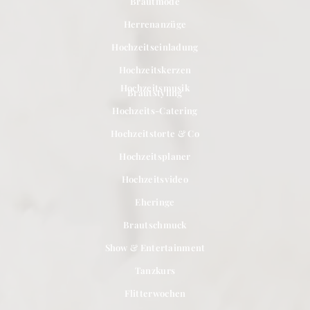
Brautmode
Herrenanzüge
Hochzeitseinladung
Hochzeitskerzen
Hochzeitsmusik
Brautstyling
Hochzeits-Catering
Hochzeitstorte & Co
Hochzeitsplaner
Hochzeitsvideo
Eheringe
Brautschmuck
Show & Entertainment
Tanzkurs
Flitterwochen