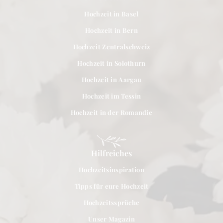
Hochzeit in Basel
Hochzeit in Bern
Hochzeit Zentralschweiz
Hochzeit in Solothurn
Hochzeit in Aargau
Hochzeit im Tessin
Hochzeit in der Romandie
Hilfreiches
Hochzeitsinspiration
Tipps für eure Hochzeit
Hochzeitssprüche
Unser Magazin