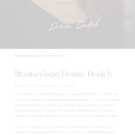
Denise Dedich
Brautstyling »
Zürich
»
Denise Dedich
Brautstylistin Denise Dedich
BRAUTSTYLISTIN AUS ZÜRICH
Mit mehr als fünf Jahren Erfahrung als freiberufliche Make-up-Artistin hat
sich Denise Dedich auf das Brautstyling spezialisiert. Ihr Ziel ist es, zeitlose
und langanhaltende Looks zu kreieren, die euch an eurem so wichtigen
Hochzeitstag strahlen lassen. Ob natürliche Eleganz oder dramatischer
Glamour – sie sorgt dafür, dass ihr euch in eurem Look rundum wohlfühlt.
Mit einem Hintergrund in den Bereichen Mode, Editorial und Film hat
Denise ihr Handwerk bei Fashion Shows in Paris und Mailand für globale