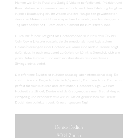
Marken wie Emilio Pucci und Zadig & Voltaire perfektioniert. Präzision und
Kunst stehen bei ihr immer an erster Stelle, und diese Erfahrung bringt sie
in jedes Brautstyling ein. Ihr Wissen und ihre Fähigkeiten gewährleisten,
dass euer Make-up nicht nur ansprechend aussieht, sondern den ganzen
Tag über perfekt hält – vom ersten Moment bis zum letzten Tanz.
Durch ihre frühere Tätigkeit als Hochzeitsplanerin in New York City bei
Colin Cowie Lifestyle versteht sie die emotionalen und logistischen
Herausforderungen einer Hochzeit wie kaum eine andere. Denise sorgt
dafür, dass ihr euch entspannt zurücklehnen könnt, während sie sich um
jedes Detail kümmert und euch ein stressfreies, wunderschönes
Stylingerlebnis bietet.
Die erfahrene Stylistin ist in Zürich ansässig, aber international tätig. Sie
spricht fliessend Englisch, Italienisch, Spanisch, Französisch und Deutsch –
perfekt für multikulturelle und Destination-Hochzeiten. Egal, wo eure
Hochzeit stattfindet, Denise wird dafür sorgen, dass euer Brautstyling so
einzigartig und besonders wird wie ihr. Kreiert gemeinsam mit Denise
Dedich den perfekten Look für euren grossen Tag!
Denise Dedich
8004 Zürich