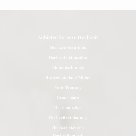
Anbieter für eure Hochzeit
Hochzeitslocations
Hochzeitsfotografen
Blumenschmuck
Hochzeitsdeko & Möbel
Freie Trauung
Brautmode
Herrenanzüge
Hochzeitseinladung
Hochzeitskerzen
Hochzeitsmusik