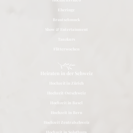
Eheringe
Brautschmuck
Show & Entertainment
Tanzkurs
Flitterwochen
Heiraten in der Schweiz
Hochzeit in Zürich
Hochzeit Ostschweiz
Hochzeit in Basel
Hochzeit in Bern
Hochzeit Zentralschweiz
Hochzeit in Solothurn