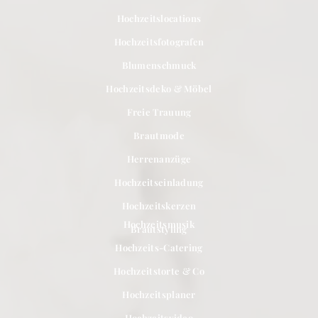
Hochzeitslocations
Hochzeitsfotografen
Blumenschmuck
Hochzeitsdeko & Möbel
Freie Trauung
Brautmode
Herrenanzüge
Hochzeitseinladung
Hochzeitskerzen
Hochzeitsmusik
Brautstyling
Hochzeits-Catering
Hochzeitstorte & Co
Hochzeitsplaner
Hochzeitsvideo