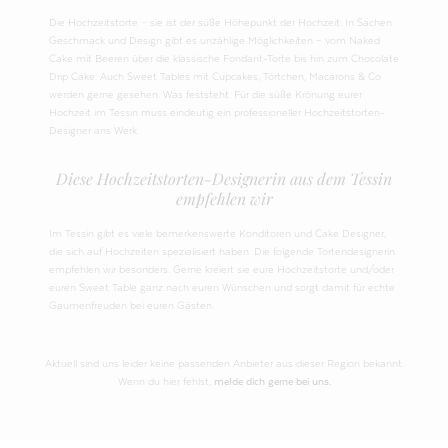
Die Hochzeitstorte – sie ist der süße Höhepunkt der Hochzeit. In Sachen
Geschmack und Design gibt es unzählige Möglichkeiten – vom Naked
Cake mit Beeren über die klassische Fondant-Torte bis hin zum Chocolate
Drip Cake. Auch Sweet Tables mit Cupcakes, Törtchen, Macarons & Co
werden gerne gesehen. Was feststeht: Für die süße Krönung eurer
Hochzeit im Tessin muss eindeutig ein professioneller Hochzeitstorten-
Designer ans Werk.
Diese Hochzeitstorten-Designerin aus dem Tessin
empfehlen wir
Im Tessin gibt es viele bemerkenswerte Konditoren und Cake Designer,
die sich auf Hochzeiten spezialisiert haben. Die folgende Tortendesignerin
empfehlen wir besonders. Gerne kreiert sie eure Hochzeitstorte und/oder
euren Sweet Table ganz nach euren Wünschen und sorgt damit für echte
Gaumenfreuden bei euren Gästen.
Aktuell sind uns leider keine passenden Anbieter aus dieser Region bekannt.
Wenn du hier fehlst,
melde dich gerne bei uns.