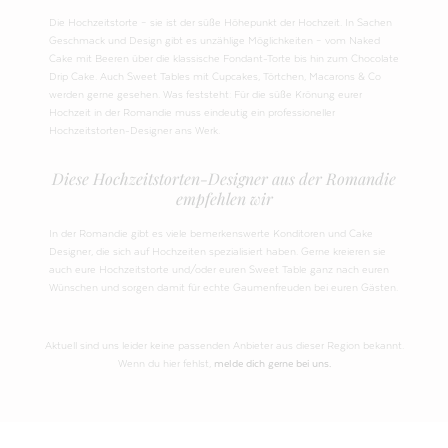
Die Hochzeitstorte – sie ist der süße Höhepunkt der Hochzeit. In Sachen
Geschmack und Design gibt es unzählige Möglichkeiten – vom Naked
Cake mit Beeren über die klassische Fondant-Torte bis hin zum Chocolate
Drip Cake. Auch Sweet Tables mit Cupcakes, Törtchen, Macarons & Co
werden gerne gesehen. Was feststeht: Für die süße Krönung eurer
Hochzeit in der Romandie muss eindeutig ein professioneller
Hochzeitstorten-Designer ans Werk.
Diese Hochzeitstorten-Designer aus der Romandie
empfehlen wir
In der Romandie gibt es viele bemerkenswerte Konditoren und Cake
Designer, die sich auf Hochzeiten spezialisiert haben. Gerne kreieren sie
auch eure Hochzeitstorte und/oder euren Sweet Table ganz nach euren
Wünschen und sorgen damit für echte Gaumenfreuden bei euren Gästen.
Aktuell sind uns leider keine passenden Anbieter aus dieser Region bekannt.
Wenn du hier fehlst,
melde dich gerne bei uns.