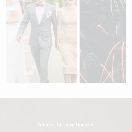
Videografen für eure
Entertainment für
Hochzeit in der
Hochzeit in der
Romandie
Romandie
entdecken »
entdecken »
Anbieter für eure Hochzeit