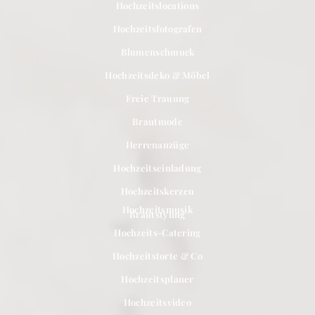
Hochzeitslocations
Hochzeitsfotografen
Blumenschmuck
Hochzeitsdeko & Möbel
Freie Trauung
Brautmode
Herrenanzüge
Hochzeitseinladung
Hochzeitskerzen
Hochzeitsmusik
Brautstyling
Hochzeits-Catering
Hochzeitstorte & Co
Hochzeitsplaner
Hochzeitsvideo