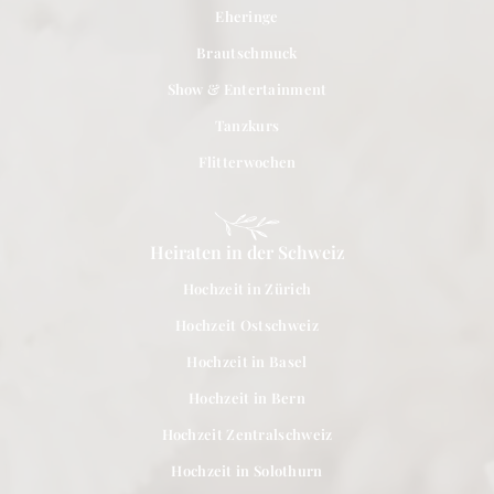
Eheringe
Brautschmuck
Show & Entertainment
Tanzkurs
Flitterwochen
Heiraten in der Schweiz
Hochzeit in Zürich
Hochzeit Ostschweiz
Hochzeit in Basel
Hochzeit in Bern
Hochzeit Zentralschweiz
Hochzeit in Solothurn