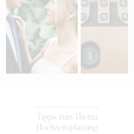
Brautfrisur & Make-up
Entertainment für
für deine Hochzeit in
Hochzeit in Solot
Solothurn
entdecken »
entdecken »
AUS UNSEREM HOCHZEITSBLOG
Tipps zum Thema
Hochzeitsplanung