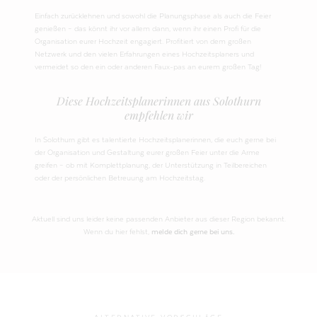
Einfach zurücklehnen und sowohl die Planungsphase als auch die Feier
genießen – das könnt ihr vor allem dann, wenn ihr einen Profi für die
Organisation eurer Hochzeit engagiert. Profitiert von dem großen
Netzwerk und den vielen Erfahrungen eines Hochzeitsplaners und
vermeidet so den ein oder anderen Faux-pas an eurem großen Tag!
Diese Hochzeitsplanerinnen aus Solothurn
empfehlen wir
In Solothurn gibt es talentierte Hochzeitsplanerinnen, die euch gerne bei
der Organisation und Gestaltung eurer großen Feier unter die Arme
greifen – ob mit Komplettplanung, der Unterstützung in Teilbereichen
oder der persönlichen Betreuung am Hochzeitstag.
Aktuell sind uns leider keine passenden Anbieter aus dieser Region bekannt.
Wenn du hier fehlst,
melde dich gerne bei uns.