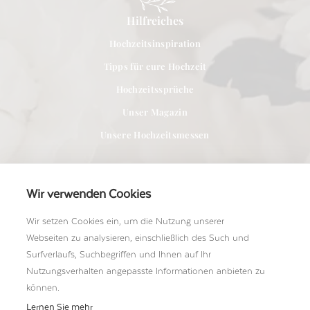
Hilfreiches
Hochzeitsinspiration
Tipps für eure Hochzeit
Hochzeitssprüche
Unser Magazin
Unsere Hochzeitsmessen
Wir verwenden Cookies
Wir setzen Cookies ein, um die Nutzung unserer
Für Anbieter
Webseiten zu analysieren, einschließlich des Such und
Bei uns Mitglied werden
Surfverlaufs, Suchbegriffen und Ihnen auf Ihr
Nutzungsverhalten angepasste Informationen anbieten zu
Ein Shooting einreichen
können.
Unser Team kennenlernen
Lernen Sie mehr