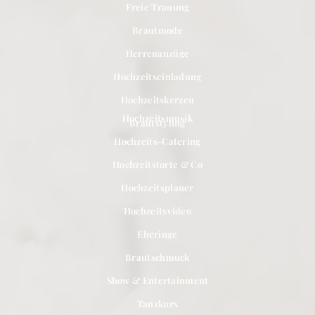
Freie Trauung
Brautmode
Herrenanzüge
Hochzeitseinladung
Hochzeitskerzen
Hochzeitsmusik
Brautstyling
Hochzeits-Catering
Hochzeitstorte & Co
Hochzeitsplaner
Hochzeitsvideo
Eheringe
Brautschmuck
Show & Entertainment
Tanzkurs