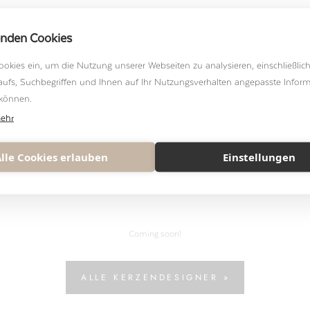
enden Cookies
ookies ein, um die Nutzung unserer Webseiten zu analysieren, einschließlic
aufs, Suchbegriffen und Ihnen auf Ihr Nutzungsverhalten angepasste Infor
 können.
mehr
ALTERNATIVE VORSCHLÄGE
lle Cookies erlauben
Einstellungen
itskerzen aus der Nähe v
Coming soon!
ALLE KERZENDESIGNER »