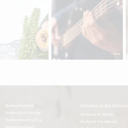
dner aus Bern
Hochzeitsbands,
 »
Sänger & DJs für eure
Hochzeit in Bern
entdecken »
Heiraten in der Schwei
Hochzeitsmusik
Hochzeits-Catering
Hochzeit in Zürich
Hochzeitstorte & Co
Hochzeit Ostschweiz
Hochzeitsplaner