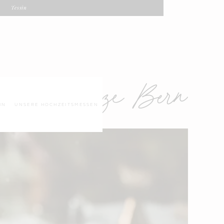
Tessin
ochzeitskerze Bern
IN
UNSERE HOCHZEITSMESSEN