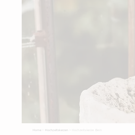
Home
>
Hochzeitskerzen
>
Hochzeitskerze Bern