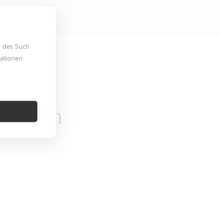
h des Such
mationen
on Bern