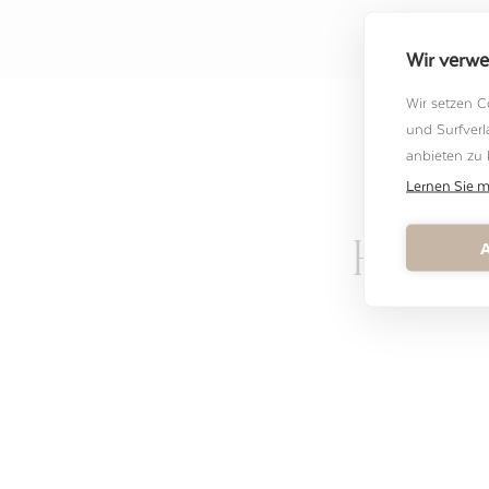
Wir verw
Wir setzen C
und Surfverl
anbieten zu
Lernen Sie 
A
Hochze