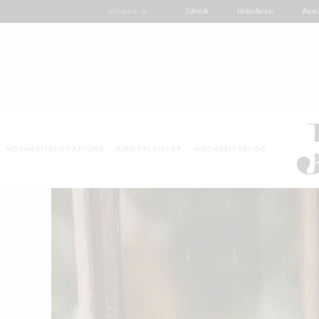
Heiraten in ...
Zürich
Ostschweiz
Base
HOCHZEITSLOCATIONS
DIENSTLEISTER
HOCHZEITSBLOG