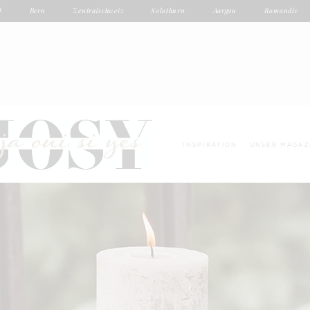
l
Bern
Zentralschweiz
Solothurn
Aargau
Romandie
H
INSPIRATION
UNSER MAGAZ