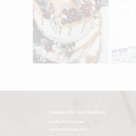
Hochzeitstorten-
Traure
Designer aus Bern
entdecken
entdecken »
Anbieter für eure Hochzeit
Hochzeitslocations
Hochzeitsfotografen