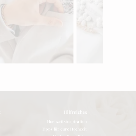
Finde deinen
Finde dein Brautklei
Hochzeitsanzug in Bern
für deine Hochzeit i
entdecken »
Bern
entdecken »
z
Hilfreiches
Hochzeitsinspiration
Tipps für eure Hochzeit