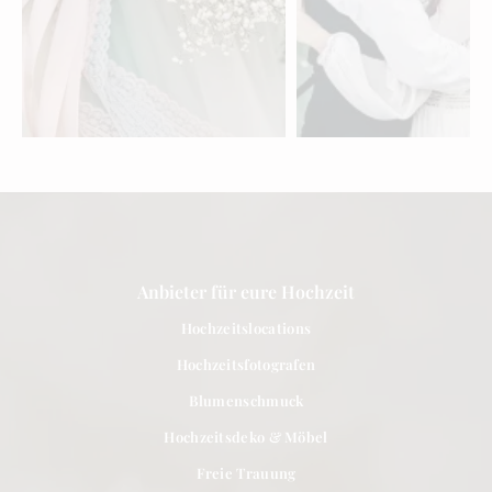
Floristen für eure
Trauredner aus d
Hochzeit im Aargau
Aargau
entdecken »
entdecken »
Anbieter für eure Hochzeit
Hochzeitslocations
Hochzeitsfotografen
Blumenschmuck
Hochzeitsdeko & Möbel
Freie Trauung