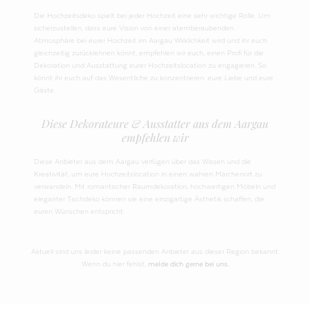
Die Hochzeitsdeko spielt bei jeder Hochzeit eine sehr wichtige Rolle. Um
sicherzustellen, dass eure Vision von einer atemberaubenden
Atmosphäre bei eurer Hochzeit im Aargau Wirklichkeit wird und ihr euch
gleichzeitig zurücklehnen könnt, empfehlen wir euch, einen Profi für die
Dekoration und Ausstattung eurer Hochzeitslocation zu engagieren. So
könnt ihr euch auf das Wesentliche zu konzentrieren: eure Liebe und eure
Gäste.
Diese Dekorateure & Ausstatter aus dem Aargau
empfehlen wir
Diese Anbieter aus dem Aargau verfügen über das Wissen und die
Kreativität, um eure Hochzeitslocation in einen wahren Märchenort zu
verwandeln. Mit romantischer Raumdekoration, hochwertigen Möbeln und
eleganter Tischdeko können sie eine einzigartige Ästhetik schaffen, die
euren Wünschen entspricht.
Aktuell sind uns leider keine passenden Anbieter aus dieser Region bekannt.
Wenn du hier fehlst,
melde dich gerne bei uns.