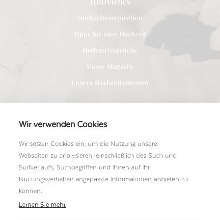
Hilfreiches
Hochzeitsinspiration
Tipps für eure Hochzeit
Hochzeitssprüche
Unser Magazin
Unsere Hochzeitsmessen
Wir verwenden Cookies
Wir setzen Cookies ein, um die Nutzung unserer
Für Anbieter
Webseiten zu analysieren, einschließlich des Such und
Bei uns Mitglied werden
Surfverlaufs, Suchbegriffen und Ihnen auf Ihr
Nutzungsverhalten angepasste Informationen anbieten zu
Ein Shooting einreichen
können.
Unser Team kennenlernen
Lernen Sie mehr