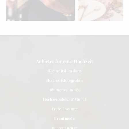
Hochzeitsbands,
Hochzeitsdeko &
Sänger & DJs für eure
Möbel für eure
Hochzeit in Bern
Hochzeit in Bern
entdecken »
entdecken »
Anbieter für eure Hochzeit
Hochzeitslocations
Hochzeitsfotografen
Blumenschmuck
Hochzeitsdeko & Möbel
Freie Trauung
Brautmode
Herrenanzüge