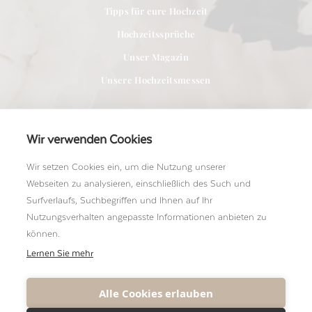
Tipps für eure Hochzeit
Hochzeitssprüche
Unser Magazin
Unsere Hochzeitsmessen
Wir verwenden Cookies
Wir setzen Cookies ein, um die Nutzung unserer
Für Anbieter
Webseiten zu analysieren, einschließlich des Such und
Bei uns Mitglied werden
Surfverlaufs, Suchbegriffen und Ihnen auf Ihr
Nutzungsverhalten angepasste Informationen anbieten zu
Ein Shooting einreichen
können.
Unser Team kennenlernen
Lernen Sie mehr
Alle Cookies erlauben