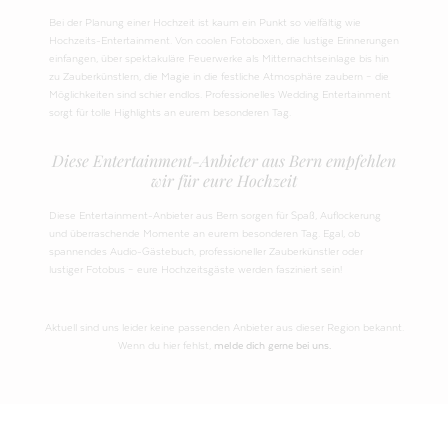
Bei der Planung einer Hochzeit ist kaum ein Punkt so vielfältig wie
Hochzeits-Entertainment. Von coolen Fotoboxen, die lustige Erinnerungen
einfangen, über spektakuläre Feuerwerke als Mitternachtseinlage bis hin
zu Zauberkünstlern, die Magie in die festliche Atmosphäre zaubern – die
Möglichkeiten sind schier endlos. Professionelles Wedding Entertainment
sorgt für tolle Highlights an eurem besonderen Tag.
Diese Entertainment-Anbieter aus Bern empfehlen
wir für eure Hochzeit
Diese Entertainment-Anbieter aus Bern sorgen für Spaß, Auflockerung
und überraschende Momente an eurem besonderen Tag. Egal, ob
spannendes Audio-Gästebuch, professioneller Zauberkünstler oder
lustiger Fotobus – eure Hochzeitsgäste werden fasziniert sein!
Aktuell sind uns leider keine passenden Anbieter aus dieser Region bekannt.
Wenn du hier fehlst,
melde dich gerne bei uns.