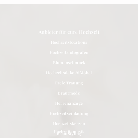
Hochzeit in Basel
entdecken »
Anbieter für eure Hochzeit
Hochzeitslocations
Hochzeitsfotografen
Blumenschmuck
Hochzeitsdeko & Möbel
Freie Trauung
Brautmode
Herrenanzüge
Hochzeitseinladung
Hochzeitskerzen
Hochzeitsmusik
Brautstyling