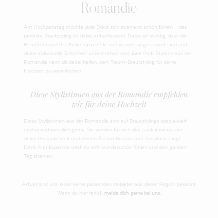
Romandie
Am Hochzeitstag möchte jede Braut sich strahlend schön fühlen – das
perfekte Brautstyling ist dabei entscheidend. Dabei ist wichtig, dass die
Brautfrisur und das Make-up perfekt aufeinander abgestimmt sind und
deine individuelle Schönheit unterstrichen wird. Eine Profi-Stylistin aus der
Romandie kann dir dabei helfen, dein Traum-Brautstyling für deine
Hochzeit zu verwirklichen.
Diese Stylistinnen aus der Romandie empfehlen
wir für deine Hochzeit
Diese Stylistinnen aus der Romandie sind auf Brautstylings spezialisiert
und verwöhnen dich gerne. Sie werden für dich den Look kreieren, der
deine Persönlichkeit und deinen Stil am besten zum Ausdruck bringt.
Dank ihrer Expertise wirst du dich wunderschön fühlen und den ganzen
Tag strahlen.
Aktuell sind uns leider keine passenden Anbieter aus dieser Region bekannt.
Wenn du hier fehlst,
melde dich gerne bei uns.