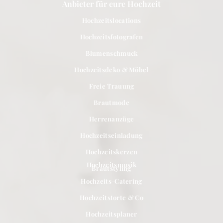
Anbieter für eure Hochzeit
Hochzeitslocations
Hochzeitsfotografen
Blumenschmuck
Hochzeitsdeko & Möbel
Freie Trauung
Brautmode
Herrenanzüge
Hochzeitseinladung
Hochzeitskerzen
Hochzeitsmusik
Brautstyling
Hochzeits-Catering
Hochzeitstorte & Co
Hochzeitsplaner