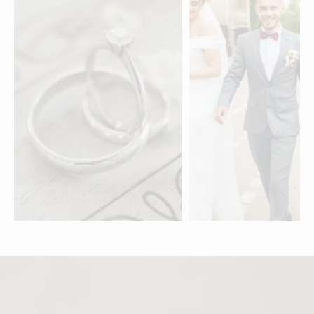
Eheringe & Schmuck
Videografen für e
aus der Romandie
Hochzeit in der
Romandie
entdecken »
entdecken »